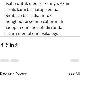
usaha untuk memikirkannya. Akhir 
sekali, kami berharap semua 
pembaca bersedia untuk 
menghadapi semua cabaran di 
hadapan dan melatih diri anda 
secara mental dan psikologi.
Recent Posts
See All