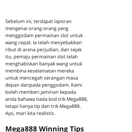
Sebelum ini, terdapat laporan 
mengenai orang-orang yang 
menggodam permainan slot untuk 
wang cepat. Ia telah menyebabkan 
ribut di arena perjudian, dan sejak 
itu, pemaju permainan slot telah 
menghabiskan banyak wang untuk 
membina keselamatan mereka 
untuk mencegah serangan masa 
depan daripada penggodam. Kami 
boleh memberi jaminan kepada 
anda bahawa tiada kod trik Mega888, 
tetapi hanya tip dan trik Mega888. 
Ayo, mari kita realistis.
Mega888 Winning Tips 