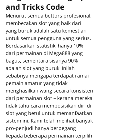
and Tricks Code
Menurut semua bettors profesional, 
membezakan slot yang baik dari 
yang buruk adalah satu kemestian 
untuk semua pengguna yang serius. 
Berdasarkan statistik, hanya 10% 
dari permainan di Mega888 yang 
bagus, sementara sisanya 90% 
adalah slot yang buruk. Inilah 
sebabnya mengapa terdapat ramai 
pemain amatur yang tidak 
menghasilkan wang secara konsisten 
dari permainan slot – kerana mereka 
tidak tahu cara memposisikan diri di 
slot yang betul untuk memanfaatkan 
sistem ini. Kami telah melihat banyak 
pro-penjudi hanya berpegang 
kepada beberapa permainan terpilih 