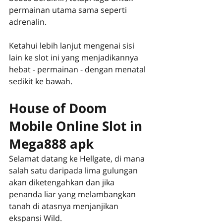
permainan utama sama seperti 
adrenalin.
Ketahui lebih lanjut mengenai sisi 
lain ke slot ini yang menjadikannya 
hebat - permainan - dengan menatal 
sedikit ke bawah.
House of Doom 
Mobile Online Slot in 
Mega888 apk
Selamat datang ke Hellgate, di mana 
salah satu daripada lima gulungan 
akan diketengahkan dan jika 
penanda liar yang melambangkan 
tanah di atasnya menjanjikan 
ekspansi Wild.