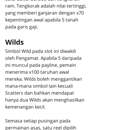
ram. Tengkorak adalah nilai tertinggi, 
yang memberi ganjaran dengan x70 
kepentingan awal apabila 5 tanah 
pada garis gaji.
Wilds
Simbol Wild pada slot ini diwakili 
oleh Pengamat. Apabila 5 daripada 
ini muncul pada payline, pemain 
menerima x100 taruhan awal 
mereka. Wilds boleh menggantikan 
mana-mana simbol lain kecuali 
Scatters dan bahkan mendapat 
hanya dua Wilds akan menghasilkan 
kemenangan kecil.
Semasa setiap pusingan pada 
permainan asas, satu reel dipilih 