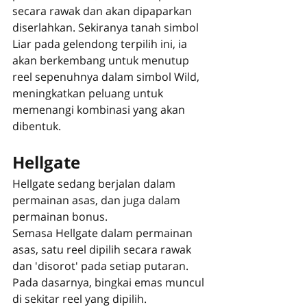
secara rawak dan akan dipaparkan 
diserlahkan. Sekiranya tanah simbol 
Liar pada gelendong terpilih ini, ia 
akan berkembang untuk menutup 
reel sepenuhnya dalam simbol Wild, 
meningkatkan peluang untuk 
memenangi kombinasi yang akan 
dibentuk.
Hellgate
Hellgate sedang berjalan dalam 
permainan asas, dan juga dalam 
permainan bonus.
Semasa Hellgate dalam permainan 
asas, satu reel dipilih secara rawak 
dan 'disorot' pada setiap putaran. 
Pada dasarnya, bingkai emas muncul 
di sekitar reel yang dipilih.