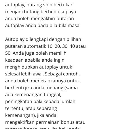
autoplay, butang spin bertukar 
menjadi butang berhenti supaya 
anda boleh mengakhiri putaran 
autoplay anda pada bila-bila masa.
Autoplay dilengkapi dengan pilihan 
putaran automatik 10, 20, 30, 40 atau 
50. Anda juga boleh memilih 
keadaan apabila anda ingin 
menghidupkan autoplay untuk 
selesai lebih awal. Sebagai contoh, 
anda boleh menetapkannya untuk 
berhenti jika anda menang (sama 
ada kemenangan tunggal, 
peningkatan baki kepada jumlah 
tertentu, atau sebarang 
kemenangan), jika anda 
mengaktifkan permainan bonus atau 
putaran bebas, atau jika baki anda 