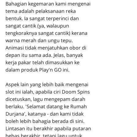
Bahagian kegemaran kami mengenai 
tema adalah pelaksanaan reka 
bentuk. Ia sangat terperinci dan 
sangat cantik (ya, walaupun 
tengkoraknya sangat cantik) kerana 
warna merah dan ungu tepu. 
Animasi tidak menjatuhkan obor di 
depan itu sama ada. Jelas, banyak 
kerja pakar telah dimasukkan ke 
dalam produk Play'n GO ini.
Aspek lain yang lebih baik mengenai 
slot ini ialah, apabila ciri Doom Spins 
dicetuskan, lagu mengepam darah 
berlaku. 'Selamat datang ke Rumah 
Durjana', katanya - dan kami tidak 
boleh lebih bahagia berada di sini. 
Lintasan itu berakhir apabila putaran 
bebas berakhir, tetapi lagu untuk 