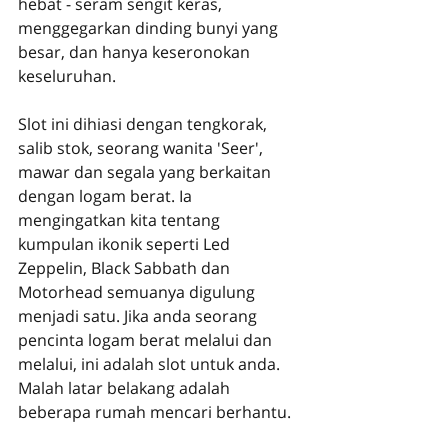
hebat - seram sengit keras, 
menggegarkan dinding bunyi yang 
besar, dan hanya keseronokan 
keseluruhan.
Slot ini dihiasi dengan tengkorak, 
salib stok, seorang wanita 'Seer', 
mawar dan segala yang berkaitan 
dengan logam berat. Ia 
mengingatkan kita tentang 
kumpulan ikonik seperti Led 
Zeppelin, Black Sabbath dan 
Motorhead semuanya digulung 
menjadi satu. Jika anda seorang 
pencinta logam berat melalui dan 
melalui, ini adalah slot untuk anda. 
Malah latar belakang adalah 
beberapa rumah mencari berhantu.