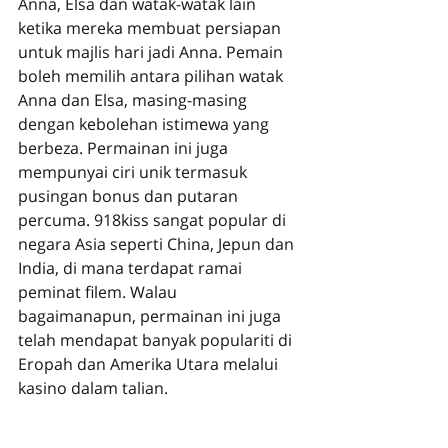
Anna, Elsa dan watak-watak lain 
ketika mereka membuat persiapan 
untuk majlis hari jadi Anna. Pemain 
boleh memilih antara pilihan watak 
Anna dan Elsa, masing-masing 
dengan kebolehan istimewa yang 
berbeza. Permainan ini juga 
mempunyai ciri unik termasuk 
pusingan bonus dan putaran 
percuma. 918kiss sangat popular di 
negara Asia seperti China, Jepun dan 
India, di mana terdapat ramai 
peminat filem. Walau 
bagaimanapun, permainan ini juga 
telah mendapat banyak populariti di 
Eropah dan Amerika Utara melalui 
kasino dalam talian.