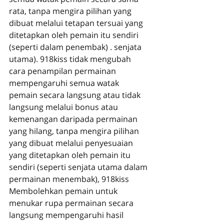
rata, tanpa mengira pilihan yang 
dibuat melalui tetapan tersuai yang 
ditetapkan oleh pemain itu sendiri 
(seperti dalam penembak) . senjata 
utama). 918kiss tidak mengubah 
cara penampilan permainan 
mempengaruhi semua watak 
pemain secara langsung atau tidak 
langsung melalui bonus atau 
kemenangan daripada permainan 
yang hilang, tanpa mengira pilihan 
yang dibuat melalui penyesuaian 
yang ditetapkan oleh pemain itu 
sendiri (seperti senjata utama dalam 
permainan menembak), 918kiss 
Membolehkan pemain untuk 
menukar rupa permainan secara 
langsung mempengaruhi hasil 