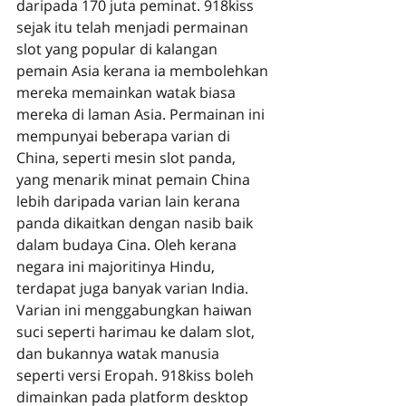
daripada 170 juta peminat. 918kiss 
sejak itu telah menjadi permainan 
slot yang popular di kalangan 
pemain Asia kerana ia membolehkan 
mereka memainkan watak biasa 
mereka di laman Asia. Permainan ini 
mempunyai beberapa varian di 
China, seperti mesin slot panda, 
yang menarik minat pemain China 
lebih daripada varian lain kerana 
panda dikaitkan dengan nasib baik 
dalam budaya Cina. Oleh kerana 
negara ini majoritinya Hindu, 
terdapat juga banyak varian India. 
Varian ini menggabungkan haiwan 
suci seperti harimau ke dalam slot, 
dan bukannya watak manusia 
seperti versi Eropah. 918kiss boleh 
dimainkan pada platform desktop 