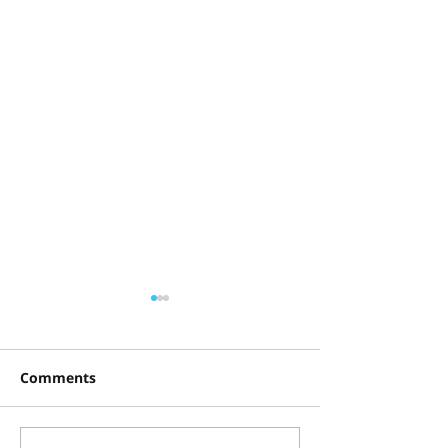
Comments