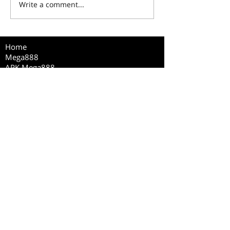
Write a comment...
Why Does Mega888
Is Mega888 Evo
Work on Wi-Fi But Not
Fast Enough?
on Mobile Data?
Home
Mega888
APK Mega888
Mega888 Game:
Panda Slot
Chinese Lion Slot
KIMOCHIIII Slot
Cleopatra Slot
Fishing Stars
Promotions:
Welcome Bonus 30%
Daily Topup Bonus
15%
Unlimited 8% Bonus
Winner List
Mega888 Agent Kiosk