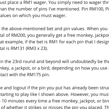
ust place a RM1 wager. You simply need to wager thre
han the number of pins I've mentioned. Pin RM100, P
values on which you must wager. 
 the above-mentioned bet and pin values. When you 
al of RM200, you generally get a free monkey, jackpot,
t example, if the bet is RM1 for each pin that I design
al is RM131 (RM3 x 23). 
in the 23rd round and beyond will undoubtedly be th
onkey, a jackpot, or a bird, depending on how you use it
ntact with the RM175 pin. 
e and logout if the pin you put has already been struc
tarting to play like I shown above. However, you mu
o 10 minutes every time a free monkey, jackpot, or bir
 of whether it strikes or misses the pin you placed. T