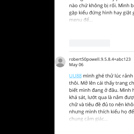
nào chứ không bị rối. Mình b
gặp kiểu đứng hình hay giật 
menu để…
Like
Reply
robert50powell.9.5.8.4+abc123
May 06
UU88
 mình ghé thử lúc rảnh 
thôi. Mở lên cái thấy trang c
biết mình đang ở đâu. Mình 
khá sát, lướt qua là nắm đượ
chữ và tiêu đề đủ to nên khô
nhưng mình thích kiểu họ để 
chung cảm giác…