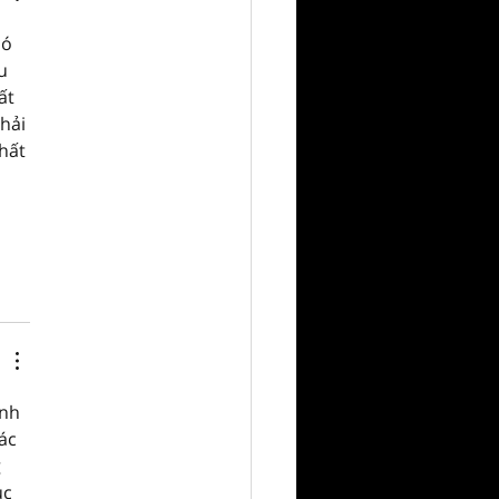
ó 
u 
ất 
hải 
hất 
 
nh 
ác 
 
c 