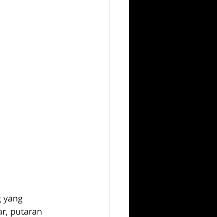
 yang 
, putaran 