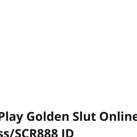
lay Golden Slut Online
ss/SCR888 ID 