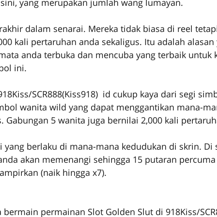
 sini, yang merupakan jumlah wang lumayan.
akhir dalam senarai. Mereka tidak biasa di reel tetap
,000 kali pertaruhan anda sekaligus. Itu adalah alasan
mata anda terbuka dan mencuba yang terbaik untuk 
ol ini.
918Kiss/SCR888(Kiss918) 
 id cukup kaya dari segi sim
mbol wanita wild yang dapat menggantikan mana-man
s. Gabungan 5 wanita juga bernilai 2,000 kali pertaru
ki yang berlaku di mana-mana kedudukan di skrin. Di
 anda akan memenangi sehingga 15 putaran percuma
ampirkan (naik hingga x7).
bermain permainan Slot Golden Slut di 
918Kiss/SCR8