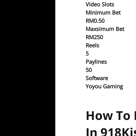
Video Slots
Minimum Bet
RM0.50
Maxsimum Bet
RM250
Reels
5
Paylines
50
Software
Yoyou Gaming
How To P
In 918Ki