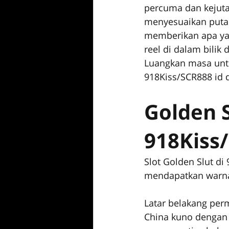
percuma dan kejuta
menyesuaikan putara
memberikan apa ya
reel di dalam bili
Luangkan masa untu
918Kiss/SCR888 id 
Golden S
918Kiss
Slot Golden Slut di
mendapatkan warna 
Latar belakang pe
China kuno dengan 