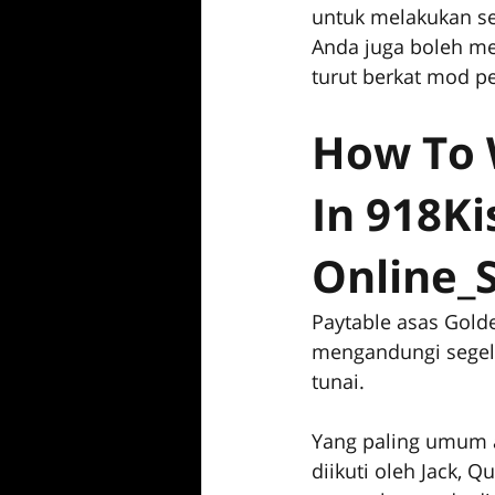
untuk melakukan se
Anda juga boleh me
turut berkat mod p
How To 
In 918Ki
Online_
Paytable asas Golde
mengandungi segeli
tunai.
Yang paling umum a
diikuti oleh Jack, 