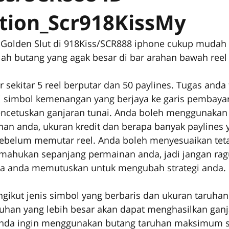
ation_Scr918KissMy
 Golden Slut di 918Kiss/SCR888 iphone cukup mudah di
lah butang yang agak besar di bar arahan bawah ree
 sekitar 5 reel berputar dan 50 paylines. Tugas anda t
 simbol kemenangan yang berjaya ke garis pembaya
encetuskan ganjaran tunai. Anda boleh menggunakan 
han anda, ukuran kredit dan berapa banyak paylines y
sebelum memutar reel. Anda boleh menyesuaikan tet
mahukan sepanjang permainan anda, jadi jangan rag
ka anda memutuskan untuk mengubah strategi anda.
gikut jenis simbol yang berbaris dan ukuran taruhan 
han yang lebih besar akan dapat menghasilkan ganj
 anda ingin menggunakan butang taruhan maksimum se