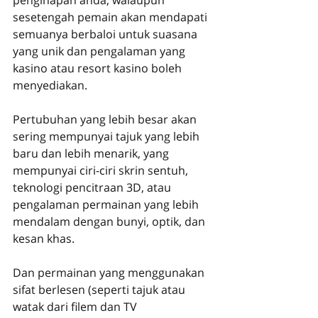
penginapan anda, walaupun 
sesetengah pemain akan mendapati 
semuanya berbaloi untuk suasana 
yang unik dan pengalaman yang 
kasino atau resort kasino boleh 
menyediakan.
Pertubuhan yang lebih besar akan 
sering mempunyai tajuk yang lebih 
baru dan lebih menarik, yang 
mempunyai ciri-ciri skrin sentuh, 
teknologi pencitraan 3D, atau 
pengalaman permainan yang lebih 
mendalam dengan bunyi, optik, dan 
kesan khas.
Dan permainan yang menggunakan 
sifat berlesen (seperti tajuk atau 
watak dari filem dan TV 