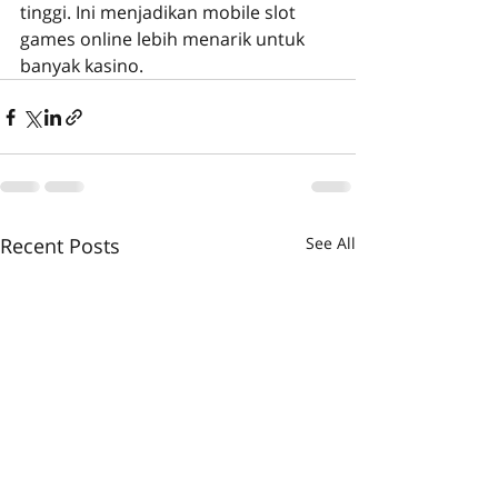
tinggi. Ini menjadikan mobile slot 
games online lebih menarik untuk 
banyak kasino.
Recent Posts
See All