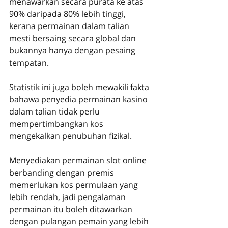
menawarkan secara purata ke atas 
90% daripada 80% lebih tinggi, 
kerana permainan dalam talian 
mesti bersaing secara global dan 
bukannya hanya dengan pesaing 
tempatan.
Statistik ini juga boleh mewakili fakta 
bahawa penyedia permainan kasino 
dalam talian tidak perlu 
mempertimbangkan kos 
mengekalkan penubuhan fizikal.
Menyediakan permainan slot online 
berbanding dengan premis 
memerlukan kos permulaan yang 
lebih rendah, jadi pengalaman 
permainan itu boleh ditawarkan 
dengan pulangan pemain yang lebih 