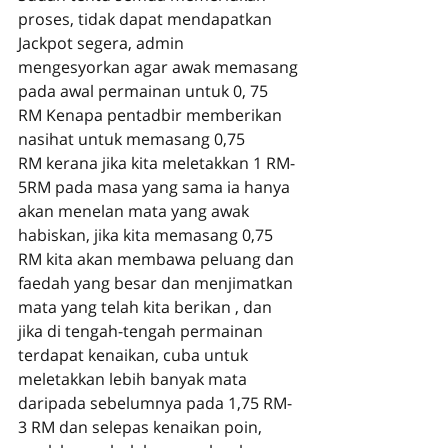
proses, tidak dapat mendapatkan 
Jackpot segera, admin 
mengesyorkan agar awak memasang 
pada awal permainan untuk 0, 75 
RM Kenapa pentadbir memberikan 
nasihat untuk memasang 0,75 
RM kerana jika kita meletakkan 1 RM-
5RM pada masa yang sama ia hanya 
akan menelan mata yang awak 
habiskan, jika kita memasang 0,75 
RM kita akan membawa peluang dan 
faedah yang besar dan menjimatkan 
mata yang telah kita berikan , dan 
jika di tengah-tengah permainan 
terdapat kenaikan, cuba untuk 
meletakkan lebih banyak mata 
daripada sebelumnya pada 1,75 RM-
3 RM dan selepas kenaikan poin, 