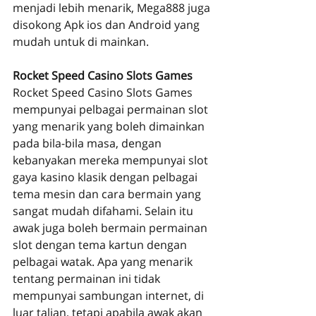
menjadi lebih menarik, Mega888 juga 
disokong Apk ios dan Android yang 
mudah untuk di mainkan.
Rocket Speed Casino Slots Games
Rocket Speed ​​Casino Slots Games 
mempunyai pelbagai permainan slot 
yang menarik yang boleh dimainkan 
pada bila-bila masa, dengan 
kebanyakan mereka mempunyai slot 
gaya kasino klasik dengan pelbagai 
tema mesin dan cara bermain yang 
sangat mudah difahami. Selain itu 
awak juga boleh bermain permainan 
slot dengan tema kartun dengan 
pelbagai watak. Apa yang menarik 
tentang permainan ini tidak 
mempunyai sambungan internet, di 
luar talian, tetapi apabila awak akan 