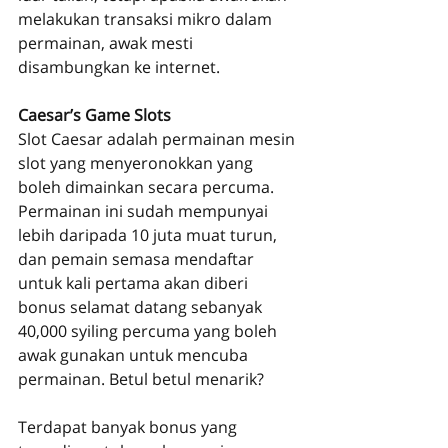
melakukan transaksi mikro dalam 
permainan, awak mesti 
disambungkan ke internet.
Caesar’s Game Slots
Slot Caesar adalah permainan mesin 
slot yang menyeronokkan yang 
boleh dimainkan secara percuma. 
Permainan ini sudah mempunyai 
lebih daripada 10 juta muat turun, 
dan pemain semasa mendaftar 
untuk kali pertama akan diberi 
bonus selamat datang sebanyak 
40,000 syiling percuma yang boleh 
awak gunakan untuk mencuba 
permainan. Betul betul menarik?
Terdapat banyak bonus yang 