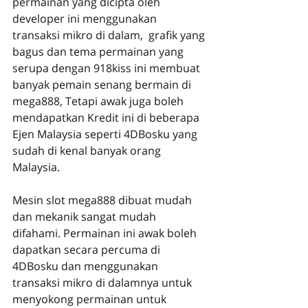
permainan yang dicipta oleh 
developer ini menggunakan 
transaksi mikro di dalam,  grafik yang 
bagus dan tema permainan yang 
serupa dengan 918kiss ini membuat 
banyak pemain senang bermain di 
mega888, Tetapi awak juga boleh 
mendapatkan Kredit ini di beberapa 
Ejen Malaysia seperti 4DBosku yang 
sudah di kenal banyak orang 
Malaysia.
Mesin slot mega888 dibuat mudah 
dan mekanik sangat mudah 
difahami. Permainan ini awak boleh 
dapatkan secara percuma di 
4DBosku dan menggunakan 
transaksi mikro di dalamnya untuk 
menyokong permainan untuk 