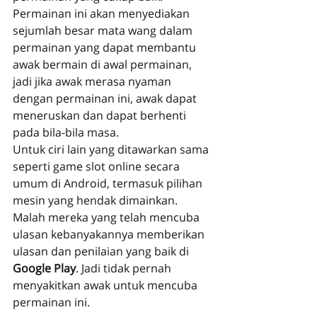
Permainan ini akan menyediakan 
sejumlah besar mata wang dalam 
permainan yang dapat membantu 
awak bermain di awal permainan, 
jadi jika awak merasa nyaman 
dengan permainan ini, awak dapat 
meneruskan dan dapat berhenti 
pada bila-bila masa.
Untuk ciri lain yang ditawarkan sama 
seperti game slot online secara 
umum di Android, termasuk pilihan 
mesin yang hendak dimainkan. 
Malah mereka yang telah mencuba 
ulasan kebanyakannya memberikan 
ulasan dan penilaian yang baik di 
Google Play
. Jadi tidak pernah 
menyakitkan awak untuk mencuba 
permainan ini.