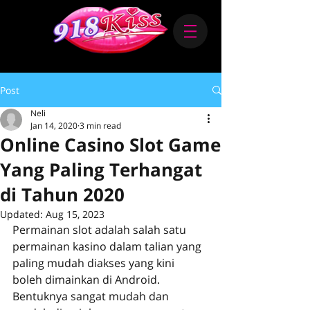
Post
Neli
Jan 14, 2020
3 min read
Online Casino Slot Game
Yang Paling Terhangat
di Tahun 2020
Updated:
Aug 15, 2023
Permainan slot adalah salah satu 
permainan kasino dalam talian yang 
paling mudah diakses yang kini 
boleh dimainkan di Android. 
Bentuknya sangat mudah dan 