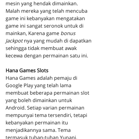
mesin yang hendak dimainkan. 
Malah mereka yang telah mencuba 
game ini kebanyakan mengatakan 
game ini sangat seronok untuk di 
mainkan, Karena game 
bonus 
Jackpot
 nya yang mudah di dapatkan 
sehingga tidak membuat awak 
kecewa dengan permainan satu ini.
Hana Games Slots 
Hana Games adalah pemaju di 
Google Play yang telah lama 
membuat beberapa permainan slot 
yang boleh dimainkan untuk 
Android. Setiap varian permainan 
mempunyai tema tersendiri, tetapi 
kebanyakan permainan itu 
menjadikannya sama. Tema 
termasuk tuhan-tuhan Yunani, 