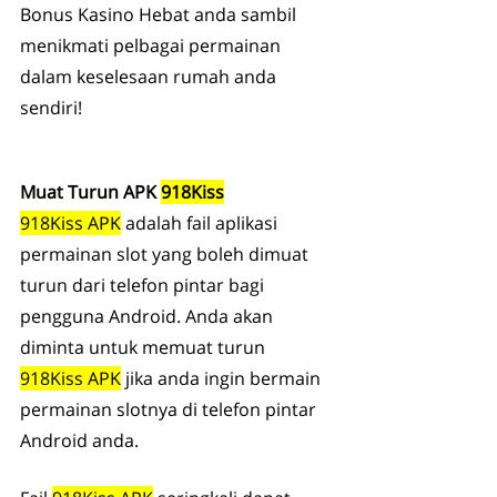
Bonus Kasino Hebat anda sambil 
menikmati pelbagai permainan 
dalam keselesaan rumah anda 
sendiri!
Muat Turun APK 
918Kiss
918Kiss APK
 adalah fail aplikasi 
permainan slot yang boleh dimuat 
turun dari telefon pintar bagi 
pengguna Android. Anda akan 
diminta untuk memuat turun 
918Kiss APK
 jika anda ingin bermain 
permainan slotnya di telefon pintar 
Android anda.