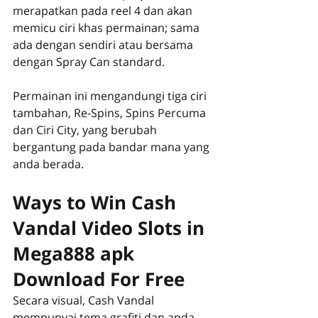
merapatkan pada reel 4 dan akan 
memicu ciri khas permainan; sama 
ada dengan sendiri atau bersama 
dengan Spray Can standard.
Permainan ini mengandungi tiga ciri 
tambahan, Re-Spins, Spins Percuma 
dan Ciri City, yang berubah 
bergantung pada bandar mana yang 
anda berada.
Ways to Win Cash 
Vandal Video Slots in 
Mega888 apk 
Download For Free
Secara visual, Cash Vandal 
mempunyai tema grafiti dan anda 