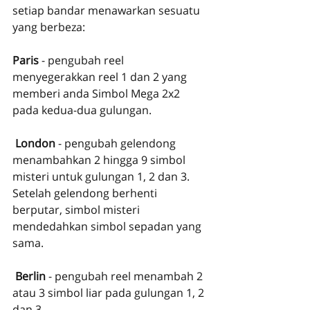
setiap bandar menawarkan sesuatu 
yang berbeza:
Paris 
- pengubah reel 
menyegerakkan reel 1 dan 2 yang 
memberi anda Simbol Mega 2x2 
pada kedua-dua gulungan.
London 
- pengubah gelendong 
menambahkan 2 hingga 9 simbol 
misteri untuk gulungan 1, 2 dan 3. 
Setelah gelendong berhenti 
berputar, simbol misteri 
mendedahkan simbol sepadan yang 
sama.
Berlin 
- pengubah reel menambah 2 
atau 3 simbol liar pada gulungan 1, 2 
dan 3.