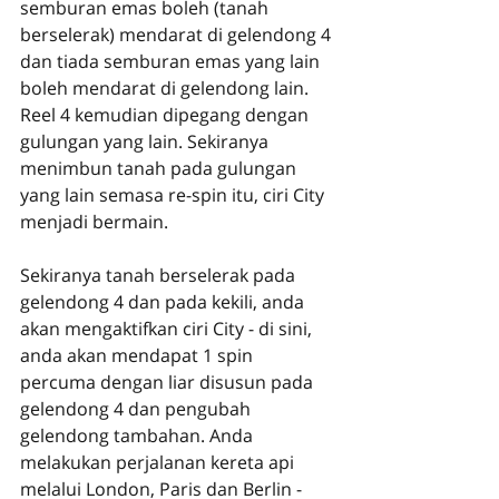
semburan emas boleh (tanah 
berselerak) mendarat di gelendong 4 
dan tiada semburan emas yang lain 
boleh mendarat di gelendong lain. 
Reel 4 kemudian dipegang dengan 
gulungan yang lain. Sekiranya 
menimbun tanah pada gulungan 
yang lain semasa re-spin itu, ciri City 
menjadi bermain.
Sekiranya tanah berselerak pada 
gelendong 4 dan pada kekili, anda 
akan mengaktifkan ciri City - di sini, 
anda akan mendapat 1 spin 
percuma dengan liar disusun pada 
gelendong 4 dan pengubah 
gelendong tambahan. Anda 
melakukan perjalanan kereta api 
melalui London, Paris dan Berlin - 