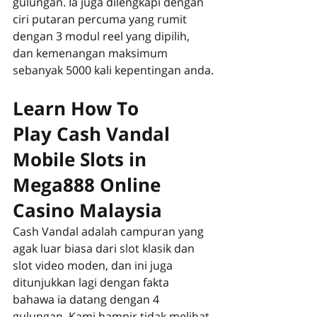
gulungan. Ia juga dilengkapi dengan 
ciri putaran percuma yang rumit 
dengan 3 modul reel yang dipilih, 
dan kemenangan maksimum 
sebanyak 5000 kali kepentingan anda.
Learn How To 
Play Cash Vandal 
Mobile Slots in 
Mega888 Online 
Casino Malaysia
Cash Vandal adalah campuran yang 
agak luar biasa dari slot klasik dan 
slot video moden, dan ini juga 
ditunjukkan lagi dengan fakta 
bahawa ia datang dengan 4 
gulungan. Kami hampir tidak melihat 