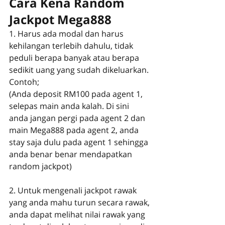
Cara Kena Random 
Jackpot Mega888
1. Harus ada modal dan harus 
kehilangan terlebih dahulu, tidak 
peduli berapa banyak atau berapa 
sedikit uang yang sudah dikeluarkan. 
Contoh;
(Anda deposit RM100 pada agent 1, 
selepas main anda kalah. Di sini 
anda jangan pergi pada agent 2 dan 
main Mega888 pada agent 2, anda 
stay saja dulu pada agent 1 sehingga 
anda benar benar mendapatkan 
random jackpot)
2. Untuk mengenali jackpot rawak 
yang anda mahu turun secara rawak, 
anda dapat melihat nilai rawak yang 