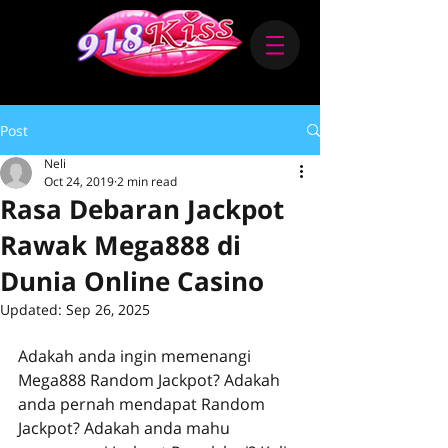
Post
Neli
Oct 24, 2019
2 min read
Rasa Debaran Jackpot
Rawak Mega888 di
Dunia Online Casino
Updated:
Sep 26, 2025
Adakah anda ingin memenangi 
Mega888 Random Jackpot? Adakah 
anda pernah mendapat Random 
Jackpot? Adakah anda mahu 