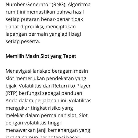
Number Generator (RNG). Algoritma 
rumit ini memastikan bahwa hasil 
setiap putaran benar-benar tidak 
dapat diprediksi, menciptakan 
lapangan bermain yang adil bagi 
setiap peserta.
Memilih Mesin Slot yang Tepat
Menavigasi lanskap beragam mesin 
slot memerlukan pendekatan yang 
bijak. Volatilitas dan Return to Player 
(RTP) berfungsi sebagai panduan 
Anda dalam perjalanan ini. Volatilitas 
mengukur tingkat risiko yang 
melekat dalam permainan slot. Slot 
dengan volatilitas tinggi 
menawarkan janji kemenangan yang 
jarang namun berpotensi besar, 