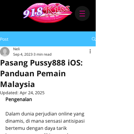
Post
Neli
Sep 4, 2023
3 min read
Pasang Pussy888 iOS:
Panduan Pemain
Malaysia
Updated:
Apr 24, 2025
Pengenalan
Dalam dunia perjudian online yang 
dinamis, di mana sensasi antisipasi 
bertemu dengan daya tarik 