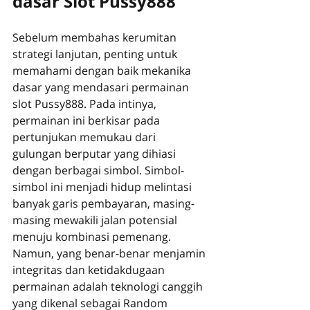
dasar Slot Pussy888
Sebelum membahas kerumitan 
strategi lanjutan, penting untuk 
memahami dengan baik mekanika 
dasar yang mendasari permainan 
slot Pussy888. Pada intinya, 
permainan ini berkisar pada 
pertunjukan memukau dari 
gulungan berputar yang dihiasi 
dengan berbagai simbol. Simbol-
simbol ini menjadi hidup melintasi 
banyak garis pembayaran, masing-
masing mewakili jalan potensial 
menuju kombinasi pemenang. 
Namun, yang benar-benar menjamin 
integritas dan ketidakdugaan 
permainan adalah teknologi canggih 
yang dikenal sebagai Random 