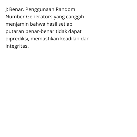
J: Benar. Penggunaan Random 
Number Generators yang canggih 
menjamin bahwa hasil setiap 
putaran benar-benar tidak dapat 
diprediksi, memastikan keadilan dan 
integritas.
P: Apakah sering mengubah taruhan 
saya dapat memengaruhi peluang 
saya untuk menang?
J: Meskipun mengubah pola taruhan 
Anda dapat memperkenalkan 
elemen strategi, penting untuk 
diakui bahwa hasil slot sebagian 
besar diatur oleh keberuntungan.
Kesimpulan