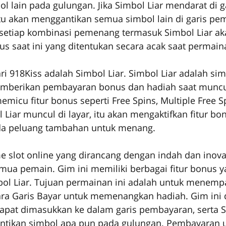
 lain pada gulungan. Jika Simbol Liar mendarat di ga
itu akan menggantikan semua simbol lain di garis pe
etiap kombinasi pemenang termasuk Simbol Liar aka
s saat ini yang ditentukan secara acak saat permain
ri 918Kiss adalah Simbol Liar. Simbol Liar adalah si
emberikan pembayaran bonus dan hadiah saat muncul
emicu fitur bonus seperti Free Spins, Multiple Free S
 Liar muncul di layar, itu akan mengaktifkan fitur bon
a peluang tambahan untuk menang.
e slot online yang dirancang dengan indah dan inovat
ua pemain. Gim ini memiliki berbagai fitur bonus y
bol Liar. Tujuan permainan ini adalah untuk menempa
tara Garis Bayar untuk memenangkan hadiah. Gim ini
apat dimasukkan ke dalam garis pembayaran, serta S
ntikan simbol apa pun pada gulungan. Pembayaran u