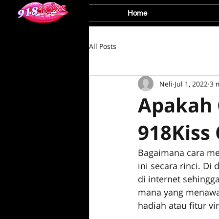
Home
All Posts
Neli
Jul 1, 2022
3 
Apakah 
918Kiss 
Bagaimana cara mem
ini secara rinci. Di
di internet sehing
mana yang menawar
hadiah atau fitur vir