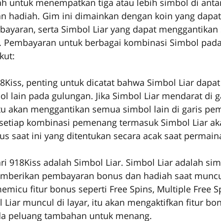
ah untuk menempatkan tiga atau lebih simbol di antar
 hadiah. Gim ini dimainkan dengan koin yang dapa
bayaran, serta Simbol Liar yang dapat menggantikan
. Pembayaran untuk berbagai kombinasi Simbol pada
kut:
Kiss, penting untuk dicatat bahwa Simbol Liar dapat
 lain pada gulungan. Jika Simbol Liar mendarat di ga
itu akan menggantikan semua simbol lain di garis pe
etiap kombinasi pemenang termasuk Simbol Liar aka
s saat ini yang ditentukan secara acak saat permain
ri 918Kiss adalah Simbol Liar. Simbol Liar adalah si
emberikan pembayaran bonus dan hadiah saat muncul
emicu fitur bonus seperti Free Spins, Multiple Free S
 Liar muncul di layar, itu akan mengaktifkan fitur bon
a peluang tambahan untuk menang.