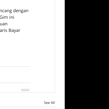
rancang dengan 
Gim ini 
juan 
aris Bayar 
See All