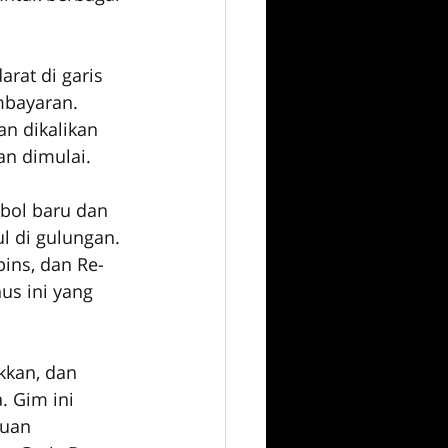
 
rat di garis 
mbayaran. 
n dikalikan 
an dimulai.
mbol baru dan 
 di gulungan. 
pins, dan Re-
us ini yang 
kkan, dan 
. Gim ini 
juan 