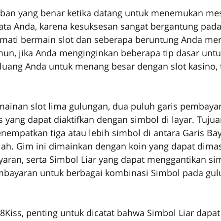
aban yang benar ketika datang untuk menemukan mes
ta Anda, karena kesuksesan sangat bergantung pada
mati bermain slot dan seberapa beruntung Anda mer
mun, jika Anda menginginkan beberapa tip dasar untu
ang Anda untuk menang besar dengan slot kasino, t
mainan slot lima gulungan, dua puluh garis pembaya
s yang dapat diaktifkan dengan simbol di layar. Tuju
nempatkan tiga atau lebih simbol di antara Garis Bay
h. Gim ini dimainkan dengan koin yang dapat dimas
aran, serta Simbol Liar yang dapat menggantikan si
mbayaran untuk berbagai kombinasi Simbol pada gul
Kiss, penting untuk dicatat bahwa Simbol Liar dapat