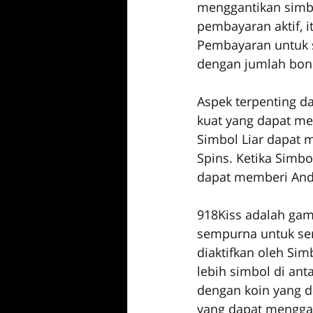
menggantikan simbol
pembayaran aktif, 
Pembayaran untuk s
dengan jumlah bonu
Aspek terpenting da
kuat yang dapat m
Simbol Liar dapat m
Spins. Ketika Simbol
dapat memberi And
918Kiss adalah gam
sempurna untuk sem
diaktifkan oleh Sim
lebih simbol di an
dengan koin yang d
yang dapat mengga