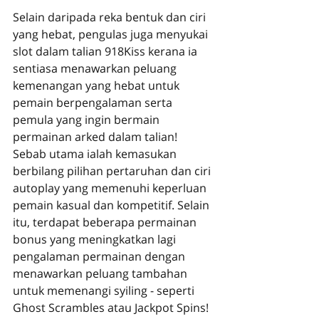
Selain daripada reka bentuk dan ciri 
yang hebat, pengulas juga menyukai 
slot dalam talian 918Kiss kerana ia 
sentiasa menawarkan peluang 
kemenangan yang hebat untuk 
pemain berpengalaman serta 
pemula yang ingin bermain 
permainan arked dalam talian! 
Sebab utama ialah kemasukan 
berbilang pilihan pertaruhan dan ciri 
autoplay yang memenuhi keperluan 
pemain kasual dan kompetitif. Selain 
itu, terdapat beberapa permainan 
bonus yang meningkatkan lagi 
pengalaman permainan dengan 
menawarkan peluang tambahan 
untuk memenangi syiling - seperti 
Ghost Scrambles atau Jackpot Spins!