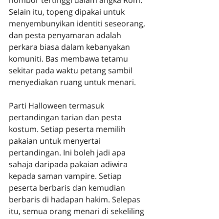
Selain itu, topeng dipakai untuk 
menyembunyikan identiti seseorang, 
dan pesta penyamaran adalah 
perkara biasa dalam kebanyakan 
komuniti. Bas membawa tetamu 
sekitar pada waktu petang sambil 
menyediakan ruang untuk menari.
Parti Halloween termasuk 
pertandingan tarian dan pesta 
kostum. Setiap peserta memilih 
pakaian untuk menyertai 
pertandingan. Ini boleh jadi apa 
sahaja daripada pakaian adiwira 
kepada saman vampire. Setiap 
peserta berbaris dan kemudian 
berbaris di hadapan hakim. Selepas 
itu, semua orang menari di sekeliling 