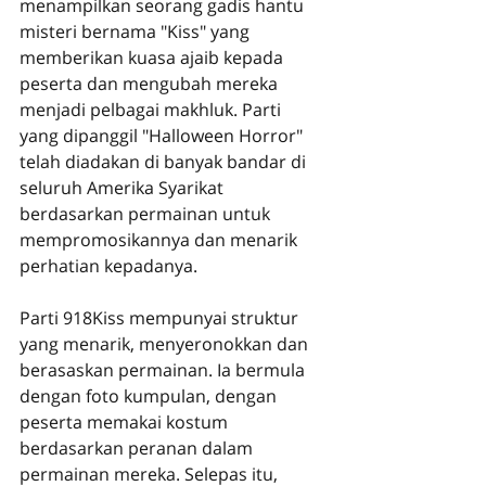
menampilkan seorang gadis hantu 
misteri bernama "Kiss" yang 
memberikan kuasa ajaib kepada 
peserta dan mengubah mereka 
menjadi pelbagai makhluk. Parti 
yang dipanggil "Halloween Horror" 
telah diadakan di banyak bandar di 
seluruh Amerika Syarikat 
berdasarkan permainan untuk 
mempromosikannya dan menarik 
perhatian kepadanya.
Parti 918Kiss mempunyai struktur 
yang menarik, menyeronokkan dan 
berasaskan permainan. Ia bermula 
dengan foto kumpulan, dengan 
peserta memakai kostum 
berdasarkan peranan dalam 
permainan mereka. Selepas itu, 