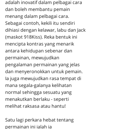
adalah inovatif dalam pelbagai cara 
dan boleh membantu pemain 
menang dalam pelbagai cara. 
Sebagai contoh, kekili itu sendiri 
dihiasi dengan kelawar, labu dan Jack 
(maskot 918Kiss). Reka bentuk ini 
mencipta kontras yang menarik 
antara kehidupan sebenar dan 
permainan, mewujudkan 
pengalaman permainan yang jelas 
dan menyeronokkan untuk pemain. 
Ia juga mewujudkan rasa tempat di 
mana segala-galanya kelihatan 
normal sehingga sesuatu yang 
menakutkan berlaku - seperti 
melihat raksasa atau hantu!
Satu lagi perkara hebat tentang 
permainan ini ialah ia 