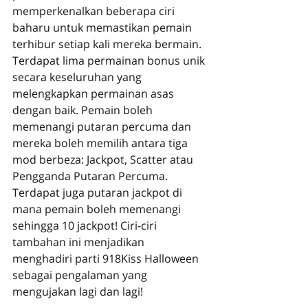
memperkenalkan beberapa ciri 
baharu untuk memastikan pemain 
terhibur setiap kali mereka bermain. 
Terdapat lima permainan bonus unik 
secara keseluruhan yang 
melengkapkan permainan asas 
dengan baik. Pemain boleh 
memenangi putaran percuma dan 
mereka boleh memilih antara tiga 
mod berbeza: Jackpot, Scatter atau 
Pengganda Putaran Percuma. 
Terdapat juga putaran jackpot di 
mana pemain boleh memenangi 
sehingga 10 jackpot! Ciri-ciri 
tambahan ini menjadikan 
menghadiri parti 918Kiss Halloween 
sebagai pengalaman yang 
mengujakan lagi dan lagi!