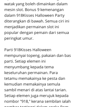
watak yang boleh dimainkan dalam 
mesin slot. Bonus 9 kemenangan 
dalam 918Kisses Halloween Party 
diterangkan di bawah. Semua ciri ini 
menjadikan permainan slot ini 
popular dengan pemain dari semua 
peringkat umur.
Parti 918Kisses Halloween 
mempunyai topeng, pakaian dan bas 
parti. Setiap elemen ini 
menyumbang kepada tema 
keseluruhan permainan. Para 
tetamu memakainya ke pesta dan 
kemudian memakainya semula 
sambil menari di atas lantai tarian. 
Setiap elemen juga merujuk kepada 
nombor "918," kerana sembilan ialah 
nombor tertinggi dalam angka Rom. 